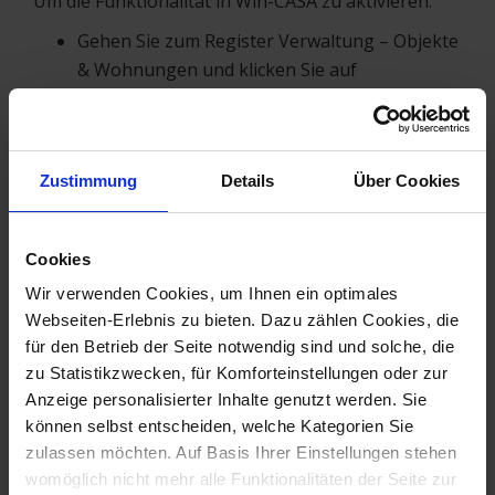
Um die Funktionalität in Win-CASA zu aktivieren:
Gehen Sie zum Register Verwaltung – Objekte
& Wohnungen und klicken Sie auf
Einstellungen.
Im Bereich Optionen – Register TAPI-
Telefonie können Sie die TAPI-Funktion
Zustimmung
Details
Über Cookies
aktivieren.
Wählen Sie den TAPI-Treiber Ihrer
Telefonanlage aus und speichern Sie die
Cookies
Voreinstellungen.
Wir verwenden Cookies, um Ihnen ein optimales
Für ausgehende Anrufe können Sie eine
Webseiten-Erlebnis zu bieten. Dazu zählen Cookies, die
Amtskennziffer voreinstellen, wie
für den Betrieb der Seite notwendig sind und solche, die
beispielsweise eine „0“, falls diese für
zu Statistikzwecken, für Komforteinstellungen oder zur
ausgehende Anrufe erforderlich ist.
Anzeige personalisierter Inhalte genutzt werden. Sie
Mit Win-CASA und dem registrierten CRM-Modul
können selbst entscheiden, welche Kategorien Sie
können Sie zusätzliche Funktionen nutzen:
zulassen möchten. Auf Basis Ihrer Einstellungen stehen
womöglich nicht mehr alle Funktionalitäten der Seite zur
Nachweispflicht bei ausgehenden Anrufen
: