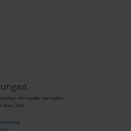
tungen
obilien-Allrounder verwalten
it Win-CASA
rwaltung
lien