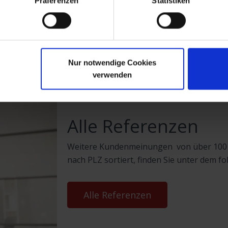
Präferenzen
Statistiken
 testen
Beratung vereinbaren
Nur notwendige Cookies
verwenden
Alle Referenzen
Weitere Kundenmeinungen von über 100
nach PLZ sortiert, finden Sie unter dem f
Alle Referenzen