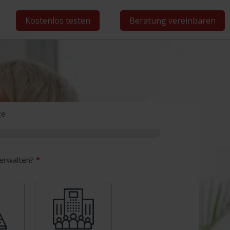
Kostenlos testen
Beratung vereinbaren
ge
erwalten?
*