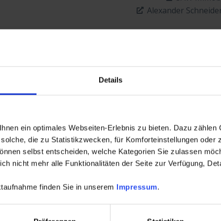
Alexander Schneide
Details
r
Gründ
er, Bauträger,
Unternehmerisch durchstarten mit Win-C
nen ein optimales Webseiten-Erlebnis zu bieten. Dazu zählen C
ve Vereine,
Werkzeug um nachhalti
solche, die zu Statistikzwecken, für Komforteinstellungen oder z
können selbst entscheiden, welche Kategorien Sie zulassen möch
h nicht mehr alle Funktionalitäten der Seite zur Verfügung, Deta
Thomas Krieg Hau
wicklung
Marc Focke Imm
aktaufnahme finden Sie in unserem
Impressum
.
H
Hiltrop Grundbe