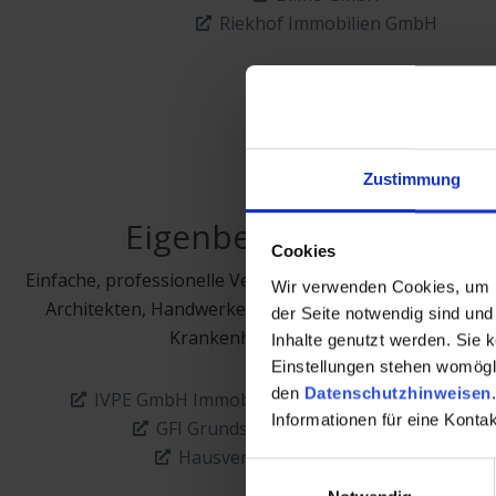
Riekhof Immobilien GmbH
Zustimmung
Eigenbestandsverwalte
Cookies
Einfache, professionelle Verwaltung für Projektentwickl
Wir verwenden Cookies, um Ih
Architekten, Handwerker, Investoren, Banken, karitati
der Seite notwendig sind und 
Krankenhäuser und Pflegeheime, ...
Inhalte genutzt werden. Sie 
Einstellungen stehen womöglic
den
Datenschutzhinweisen
.
IVPE GmbH Immobilienverwaltung & Projektent
Informationen für eine Kont
GFI Grundstücks- & Wohnungsbau Gmb
Hausverwaltung Andreas Janoschka
Einwilligungsauswahl