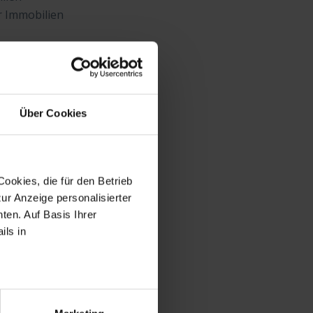
r Immobilien
Über Cookies
er
ASA -- Ihrem professionellen
ookies, die für den Betrieb
g zu wachsen
ur Anzeige personalisierter
ten. Auf Basis Ihrer
ils in
sverwaltung
obilien
sitz GbR