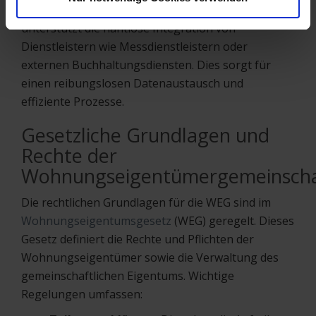
Schnittstellen zu Dienstleistern
: Die Software
unterstützt die nahtlose Integration von
Dienstleistern wie Messdienstleistern oder
externen Buchhaltungsdiensten. Dies sorgt für
einen reibungslosen Datenaustausch und
effiziente Prozesse.
Gesetzliche Grundlagen und
Rechte der
Wohnungseigentümergemeinscha
Die rechtlichen Grundlagen für die WEG sind im
Wohnungseigentumsgesetz
(WEG) geregelt. Dieses
Gesetz definiert die Rechte und Pflichten der
Wohnungseigentümer sowie die Verwaltung des
gemeinschaftlichen Eigentums. Wichtige
Regelungen umfassen: