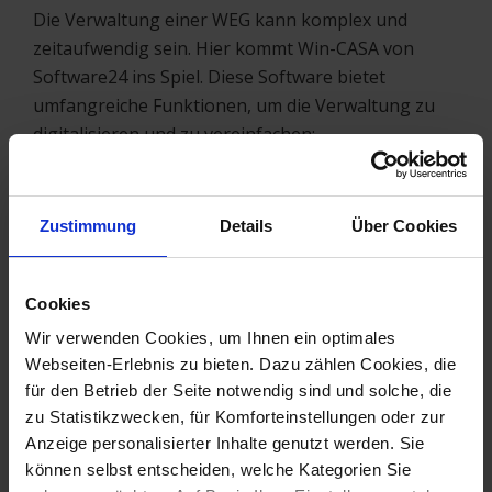
Die Verwaltung einer WEG kann komplex und
zeitaufwendig sein. Hier kommt Win-CASA von
Software24 ins Spiel. Diese Software bietet
umfangreiche Funktionen, um die Verwaltung zu
digitalisieren und zu vereinfachen:
Digitale Verwaltung
: Win-CASA ermöglicht eine
papierlose Verwaltung, bei der alle wichtigen
Zustimmung
Details
Über Cookies
Dokumente digital erfasst und verwaltet werden.
Dies erleichtert den Zugriff und die Organisation
erheblich.
Cookies
Transparenz und Nachvollziehbarkeit
: Mit Win-
Wir verwenden Cookies, um Ihnen ein optimales
CASA können alle Vorgänge transparent
Webseiten-Erlebnis zu bieten. Dazu zählen Cookies, die
dokumentiert und für alle Eigentümer
für den Betrieb der Seite notwendig sind und solche, die
nachvollziehbar gemacht werden. Dies stärkt das
zu Statistikzwecken, für Komforteinstellungen oder zur
Vertrauen und fördert eine offene Kommunikation
Anzeige personalisierter Inhalte genutzt werden. Sie
innerhalb der WEG.
können selbst entscheiden, welche Kategorien Sie