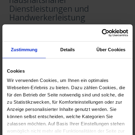
Dienstleistungen und
Handwerkerleistung
Posted by
Gast Autor
on
02.03.2010
|
No Comments
Das BMF hat ein detaillierten
Anwendungsschreiben am 15. Februar 2010 zu
Zustimmung
Details
Über Cookies
haushaltsnahen Beschäftigungsverhältnissen oder
Dienstleistungen im Sinne des § 35a EStG unter
Cookies
Einbeziehung der bis zum 01.01.2009 in Kraft
getretenen Gesetzesänderungen erlassen. Für
Wir verwenden Cookies, um Ihnen ein optimales
Verwalter von Miet- und WEG-Objekten haben wir
Webseiten-Erlebnis zu bieten. Dazu zählen Cookies, die
für den Betrieb der Seite notwendig sind und solche, die
…
Mehr lesen
…
Mehr lesen
zu Statistikzwecken, für Komforteinstellungen oder zur
Tags:
§ 35a
,
Haushaltsnahe Dienstleistungen
Anzeige personalisierter Inhalte genutzt werden. Sie
können selbst entscheiden, welche Kategorien Sie
zulassen möchten. Auf Basis Ihrer Einstellungen stehen
womöglich nicht mehr alle Funktionalitäten der Seite zur