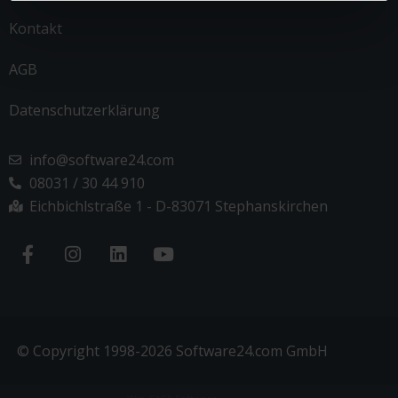
Kontakt
AGB
Datenschutzerklärung
info@software24.com
08031 / 30 44 910
Eichbichlstraße 1 - D-83071 Stephanskirchen
© Copyright 1998-2026 Software24.com GmbH