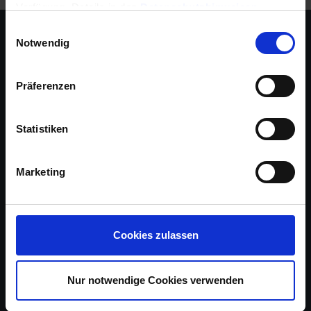
Verfügung, Details in den
Datenschutzhinweisen
.
Informationen für eine Kontaktaufnahme finden Sie in
Einwilligungsauswahl
unserem
Impressum
.
Notwendig
Präferenzen
Statistiken
Marketing
Über uns
Arbeite mit uns
Cookies zulassen
Referenzen
Nur notwendige Cookies verwenden
Impressum