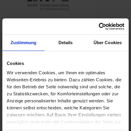
"Ungeachtet dessen, dass jede
Software Verbesserungspotential
Zustimmung
Details
Über Cookies
hat, gibt es wohl kaum eine Preis-
Leistungsfähigere Software für die
klassische Hausverwaltung als Win-
Cookies
CASA."
Wir verwenden Cookies, um Ihnen ein optimales
Webseiten-Erlebnis zu bieten. Dazu zählen Cookies, die
für den Betrieb der Seite notwendig sind und solche, die
zu Statistikzwecken, für Komforteinstellungen oder zur
Anzeige personalisierter Inhalte genutzt werden. Sie
können selbst entscheiden, welche Kategorien Sie
zulassen möchten. Auf Basis Ihrer Einstellungen stehen
womöglich nicht mehr alle Funktionalitäten der Seite zur
Verfügung, Details in den
Datenschutzhinweisen
.