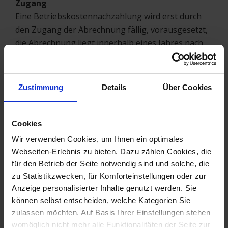
Zugang
Eine Betriebskostennachzahlung wird erst durch
den Zugang der Abrechnung fällig, vorausgesetzt,
die Abrechnung liegt innerhalb eines Jahres nach
Ende des Abrechnungszeitraums vor.
Wenn die Betriebskostenabrechnung fristgerecht
versendet wurde, dem Mieter aber nicht
Zustimmung
Details
Über Cookies
zugegangen ist, muss die Ersatzabrechnung auch
noch innerhalb der Jahresfrist zugehen. Der
Vermieter muss die fristgerechte Zustellung
Cookies
beweisen können, will er einen etwaigen
Wir verwenden Cookies, um Ihnen ein optimales
Nachzahlungsanspruch nicht verlieren. Ist die
Webseiten-Erlebnis zu bieten. Dazu zählen Cookies, die
Jahresfrist verstrichen, kann keine Nachzahlung
für den Betrieb der Seite notwendig sind und solche, die
mehr gefordert werden.
zu Statistikzwecken, für Komforteinstellungen oder zur
Fehlende Belege beim Vermieter
Anzeige personalisierter Inhalte genutzt werden. Sie
können selbst entscheiden, welche Kategorien Sie
Falls der Vermieter die Betriebskostenabrechnung
zulassen möchten. Auf Basis Ihrer Einstellungen stehen
erstellen möchte, ihm dazu aber noch einzelne
womöglich nicht mehr alle Funktionalitäten der Seite zur