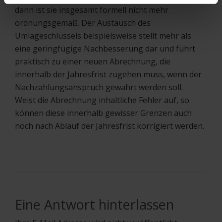
dann ist sie insgesamt formell nicht mehr
ordnungsgemäß. Der Austausch des
Umlageschlüssels beispielsweise stellt mehr als
eine geringfügige Nachbesserung dar und führt
praktisch zu einer neuen Abrechnung, die
innerhalb der Jahresfrist zugehen muss, wenn der
Nachzahlungsanspruch gewahrt werden soll.
Weist die Abrechnung inhaltliche Fehler auf, so
können diese innerhalb gewisser Grenzen auch
noch nach Ablauf der Jahresfrist korrigiert werden.
Eine Antwort hinterlassen