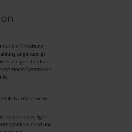
ion
t nur die Einhaltung
ezahlung angekündigt
tens ein gerichtliches
en mit einem System von
itt.
eteilt. Normalerweise
st keinen böswilligen
hr entgegenkommend und