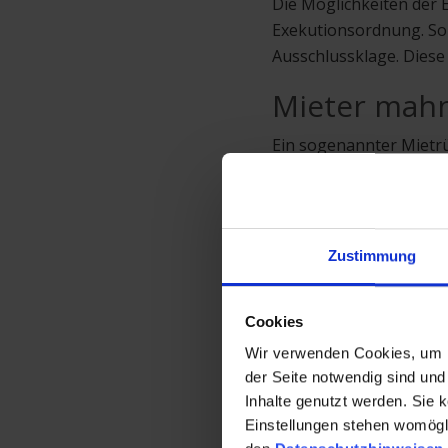
Die Möglichkeiten der 
Exekutionsordnung. Soll
Ausschlussklage. Diese
Mieter mah
Ein sogenannter Mietrü
wurde. Samstag wird ne
Überweisung noch am 3.
Zustimmung
Cookies
4 Kommenta
Wir verwenden Cookies, um Ih
der Seite notwendig sind und 
Inhalte genutzt werden. Sie 
Elsa Hor
Einstellungen stehen womöglic