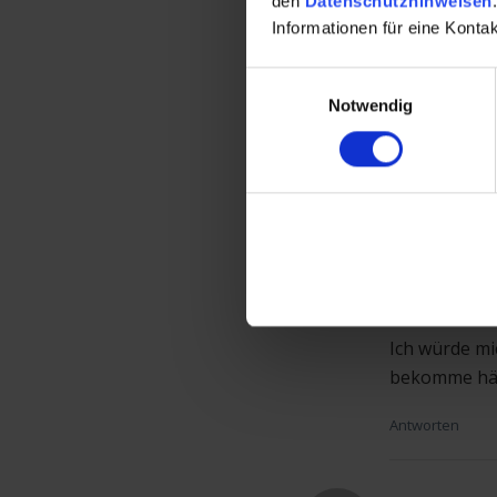
den
Datenschutzhinweisen
.
16.11.2023
Informationen für eine Kont
Vielen Dank f
Einwilligungsauswahl
Mahnstufe di
Notwendig
wusste ich a
wissenswerte
Antworten
Jim
06.01.2024
Ich würde mi
bekomme häuf
Antworten