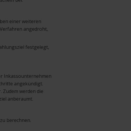
schein bei.
eben einer weiteren
o Verfahren angedroht,
hlungsziel festgelegt,
der Inkassounternehmen
chritte angekündigt.
r. Zudem werden die
ziel anberaumt.
 zu berechnen.