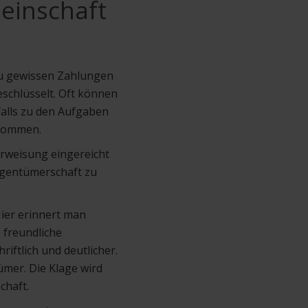
einschaft
zu gewissen Zahlungen
schlüsselt. Oft können
falls zu den Aufgaben
hkommen.
erweisung eingereicht
igentümerschaft zu
Hier erinnert man
 freundliche
riftlich und deutlicher.
mer. Die Klage wird
chaft.