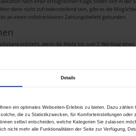
Exekution nach einer erfolgreichen Klage finden sich in der
ten diese nicht zufriedenstellend sein, gibt es die Möglichke
 ist an einen vollstreckbaren Zahlungsbefehl gebunden.
nen
ckstand entsteht, wenn die Miete bis zum 3. Werktag eines
ben Sonntag und Feiertagen nicht als Werktag mitgezählt.
 Tag des Monats eingereicht werden, so entsteht also kein
Details
re
nen ein optimales Webseiten-Erlebnis zu bieten. Dazu zählen C
solche, die zu Statistikzwecken, für Komforteinstellungen oder z
können selbst entscheiden, welche Kategorien Sie zulassen möch
neke
h nicht mehr alle Funktionalitäten der Seite zur Verfügung, Deta