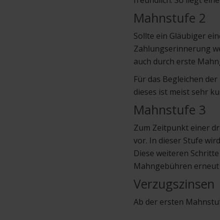
freundlich. So liegt ei
Mahnstufe 2
Sollte ein Gläubiger ei
Zahlungserinnerung wer
auch durch erste Mahng
Für das Begleichen der
dieses ist meist sehr ku
Mahnstufe 3
Zum Zeitpunkt einer d
vor. In dieser Stufe w
Diese weiteren Schritt
Mahngebühren erneut de
Verzugszinsen
Ab der ersten Mahnstuf