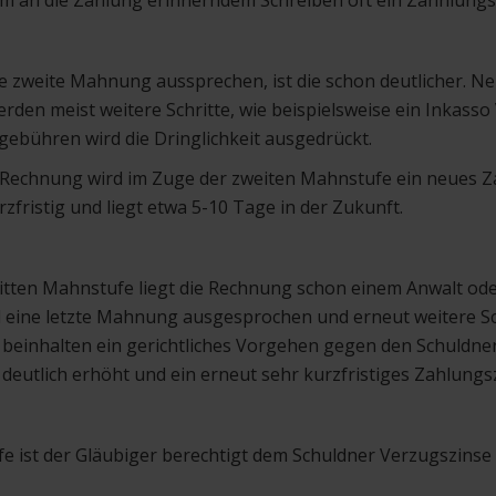
nem an die Zahlung erinnerndem Schreiben oft ein Zahnlungs
ne zweite Mahnung aussprechen, ist die schon deutlicher. N
den meist weitere Schritte, wie beispielsweise ein Inkass
ebühren wird die Dringlichkeit ausgedrückt.
 Rechnung wird im Zuge der zweiten Mahnstufe ein neues Za
rzfristig und liegt etwa 5-10 Tage in der Zukunft.
ritten Mahnstufe liegt die Rechnung schon einem Anwalt o
ird eine letzte Mahnung ausgesprochen und erneut weitere S
e beinhalten ein gerichtliches Vorgehen gegen den Schuldne
utlich erhöht und ein erneut sehr kurzfristiges Zahlungs
e ist der Gläubiger berechtigt dem Schuldner Verzugszinse