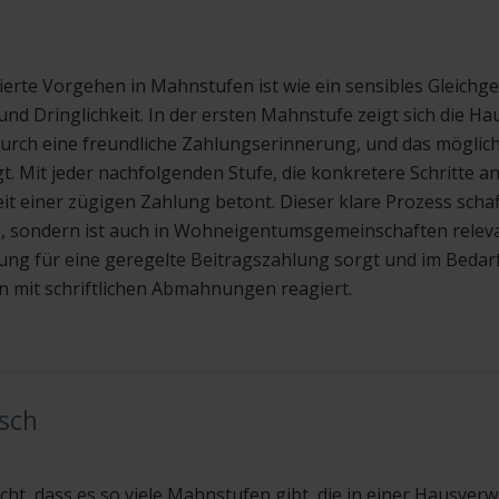
ierte Vorgehen in Mahnstufen ist wie ein sensibles Gleichg
und Dringlichkeit. In der ersten Mahnstufe zeigt sich die H
urch eine freundliche Zahlungserinnerung, und das möglic
t. Mit jeder nachfolgenden Stufe, die konkretere Schritte an
t einer zügigen Zahlung betont. Dieser klare Prozess schaf
 sondern ist auch in Wohneigentumsgemeinschaften releva
ng für eine geregelte Beitragszahlung sorgt und im Bedarf
 mit schriftlichen Abmahnungen reagiert.
sch
icht, dass es so viele Mahnstufen gibt, die in einer Hausve