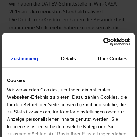
wir haben die DATEV-Schnittstelle in Win-CASA
2015 auf den neuesten Stand aktualisiert.
Die Debitoren/Kreditoren haben die Besonderheit,
immer eine Stelle mehr haben zu müssen als die
Länge der anderen Konten. Das bedeutet, Sie
stellen in den Voreinstellungen z.B. 4 als Länge der
Sachkonten ein; die Debitoren/Kreditoren müssen
Zustimmung
Details
Über Cookies
5-stellige DATEV-Kontonummern bekommen
(10000-99999), die der anderen Konten dürfen
maximal 4 (<1000) haben. Ein weiteres Beispiel: Sie
Cookies
stellen 7 als Länge der Sachkonten ein; die
Wir verwenden Cookies, um Ihnen ein optimales
Debitoren/Kreditoren müssen 8-stellige DATEV-
Webseiten-Erlebnis zu bieten. Dazu zählen Cookies, die
Kontonummern bekommen (10000000-99999999),
für den Betrieb der Seite notwendig sind und solche, die
die der anderen Konten dürfen maximal 7
zu Statistikzwecken, für Komforteinstellungen oder zur
(<1000000) haben.
Anzeige personalisierter Inhalte genutzt werden. Sie
Viele Grüße aus Stephanskirchen
können selbst entscheiden, welche Kategorien Sie
Dominic Bauer
zulassen möchten. Auf Basis Ihrer Einstellungen stehen