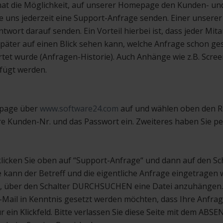
at die Möglichkeit, auf unserer Homepage den Kunden- und
e uns jederzeit eine Support-Anfrage senden. Einer unserer
ort darauf senden. Ein Vorteil hierbei ist, dass jeder Mita
äter auf einen Blick sehen kann, welche Anfrage schon ges
tet wurde (Anfragen-Historie). Auch Anhänge wie z.B. Scre
fügt werden.
epage über
www.software24.com
auf und wählen oben den R
hre Kunden-Nr. und das Passwort ein. Zweiteres haben Sie p
licken Sie oben auf “Support-Anfrage“ und dann auf den Sc
 kann der Betreff und die eigentliche Anfrage eingetragen 
it, über den Schalter DURCHSUCHEN eine Datei anzuhängen.
-Mail in Kenntnis gesetzt werden möchten, dass Ihre Anfrag
ür ein Klickfeld. Bitte verlassen Sie diese Seite mit dem A