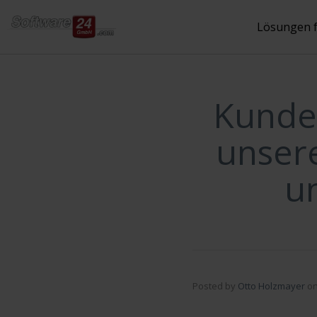
Inhalt
springen
Lösungen 
Kunden
unser
un
Posted by
Otto Holzmayer
o