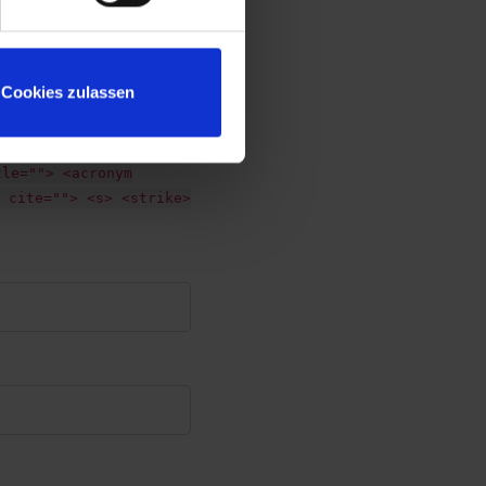
Cookies zulassen
tle=""> <acronym
 cite=""> <s> <strike>