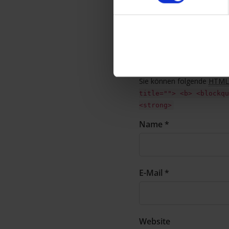
Sie können folgende
HTML
title=""> <b> <blockqu
<strong>
Name *
E-Mail *
Website