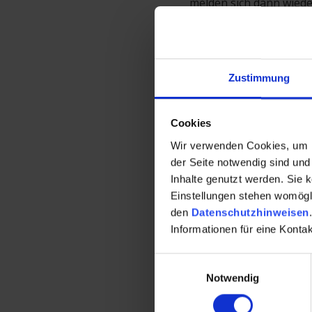
melden sich dann wiede
Wichtiger Hinweis: Be
der Bearbeitung Ihrer
Zustimmung
Tags:
Frage
,
Support
Cookies
Wir verwenden Cookies, um Ih
der Seite notwendig sind und 
Inhalte genutzt werden. Sie 
Eine Antwor
Einstellungen stehen womöglic
den
Datenschutzhinweisen
.
Ihre E-Mail Adresse wird
Informationen für eine Kont
Einwilligungsauswahl
Kommentar
Notwendig