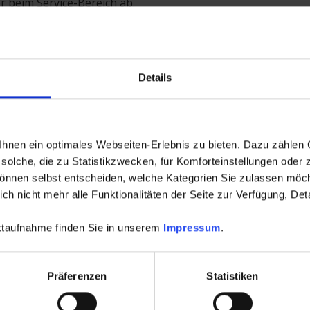
r beim Service-Bereich ab.
i Kunden, die den Service- und Support-Vertrag abgeschl
 Anfragen höchste Priorität!
Details
nen ein optimales Webseiten-Erlebnis zu bieten. Dazu zählen C
solche, die zu Statistikzwecken, für Komforteinstellungen oder z
können selbst entscheiden, welche Kategorien Sie zulassen möch
t hinterlassen
h nicht mehr alle Funktionalitäten der Seite zur Verfügung, Deta
 nicht veröffentlicht. Erforderliche Felder sind mit * gekenn
aktaufnahme finden Sie in unserem
Impressum
.
Präferenzen
Statistiken