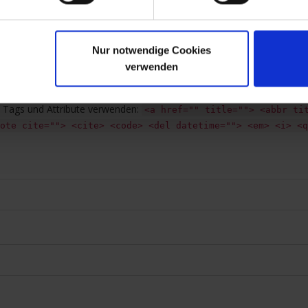
Nur notwendige Cookies
verwenden
Tags und Attribute verwenden:
<a href="" title=""> <abbr ti
ote cite=""> <cite> <code> <del datetime=""> <em> <i> <q