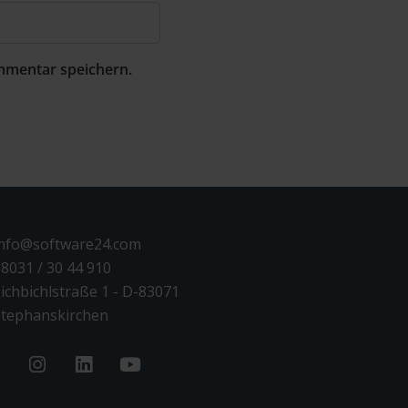
mmentar speichern.
info@software24.com
8031 / 30 44 910
ichbichlstraße 1 - D-83071
tephanskirchen