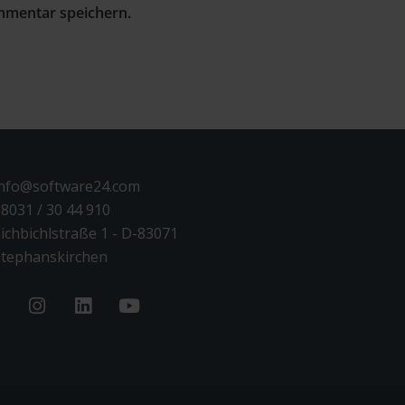
mmentar speichern.
info@software24.com
8031 / 30 44 910
ichbichlstraße 1 - D-83071
tephanskirchen