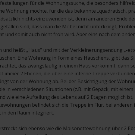
ilfestellungen für die Wohnungssuche, die besonders hilfre
ne Wohnung möchte, für die das bekannte „quadratisch, prak
dsätzlich nichts einzuwenden ist, denn am anderen Ende de
efallen sind, dass man die Möbel nicht unterkriegt, Probl
und somit auch nicht froh wird. Aber eins nach dem ander
ch und heißt „Haus“ und mit der Verkleinerungsendung „-ett
uschen. Eine Wohnung in Form eines Häuschens, gibt das S
rachtet, das zwangsläufig in einem Haus vorkommt, dann s
 immer 2 Ebenen, die über eine interne Treppe verbunden 
 hängt von der Wohnung ab. Bei der Besichtigung der Wohnu
 sie in verschiedenen Situationen (z.B. mit Gepäck, mit einem
und wie eine Aufteilung des Lebens auf 2 Etagen möglich ist.
wohnungen befindet sich die Treppe im Flur, bei anderen is
 in den Raum integriert.
rstreckt sich ebenso wie die Maisonettewohnung über 2 Eb