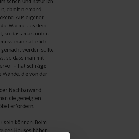
aum sehen und natürlich
ert, damit niemand
ckend. Aus eigener
ch die Wärme aus dem
t, so dass man unten
g muss man natürlich
e gemacht werden sollte.
ss, so dass man mit
ervor – hat
schräge
se Wände, die von der
it der Nachbarwand
man die geneigten
bel erfordern.
r sein können. Beim
ite des Hauses höher