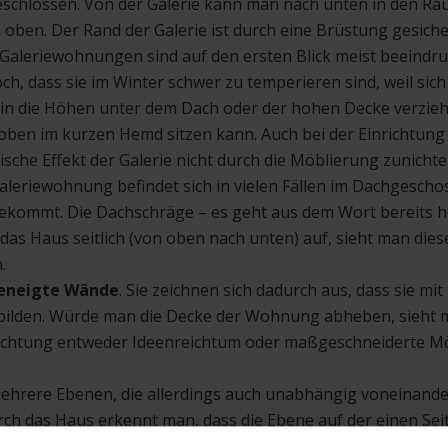
bgeschlossen. Von der Galerie kann man nach unten in den R
oben. Der Rand der Galerie ist durch eine Brüstung gesich
Galeriewohnungen sind auf den ersten Blick meist beeindru
och, dass sie im Winter schwer zu temperieren sind, weil si
in die Höhen unter dem Dach oder der hohen Decke verzieh
 oben im kurzen Hemd sitzen kann. Auch bei der Einrichtun
sche Effekt der Galerie nicht durch die Möblierung zunicht
aleriewohnung befindet sich in vielen Fällen im Dachgescho
ekommt. Die Dachschräge – es geht aus dem Wort bereits h
 das Haus seitlich (von oben nach unten) auf, sieht man die
.
eneigte Wände
. Sie zeichnen sich dadurch aus, dass sie m
 bilden. Würde man die Decke der Wohnung abheben, sieht 
richtung entweder Ideenreichtum oder maßgeschneiderte Mö
ehrere Ebenen, die allerdings auch unabhängig voneinande
rch das Haus erkennt man, dass die Ebene auf der einen Se
f der anderen Seite.