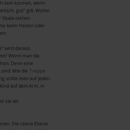
ich sein können, wenn
tisch, gut“ gilt. Wobei
r Skala stehen
eme beim Heizen oder
en:
e“ wird daraus
inn? Wenn man die
chon. Denn eine
sind. Wie die
Treppe
ng sollte man auf jeden
 Kind auf dem Arm, in
t sie als
enen. Die obere Ebene