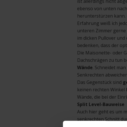
ist allerdings nicht a
ebenso von unten nach 
herunterstürzen kann. 
Erfahrung weiß ich jed
unteren Zimmer gerne 
im dicken Pullover und
bedenken, dass der opti
Die Maisonette- oder G
Dachschrägen zu tun b
Wände
. Schneidet man
Senkrechten abweichen
Das Gegenstück sind
g
keinen rechten Winkel
Wände, die bei der Ein
Split Level-Bauweise
Auch hier geht es um m
senkrechten Schnitt du
oder tiefer liegt als au