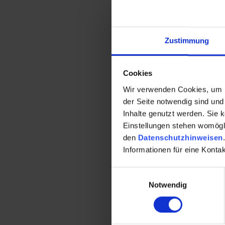
Grund für diese unters
oder dass nur ein Teil 
Seite dem Niveau des G
Zustimmung
Erstreckt sich eine Wo
sind die einzelnen Ebe
Cookies
Bewegungsmangel wird
Wir verwenden Cookies, um Ih
der Seite notwendig sind und 
Inhalte genutzt werden. Sie 
Einstellungen stehen womöglic
den
Datenschutzhinweisen
.
Informationen für eine Kont
Ein Kommen
Einwilligungsauswahl
Notwendig
Ich
04.03.2011