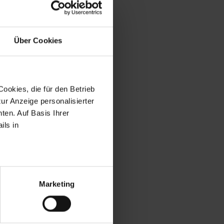
tück am Hang liegt
er aber nur auf einer
Über Cookies
nfamilienhaus, dann
 verbunden, d.h. über
ookies, die für den Betrieb
ur Anzeige personalisierter
ten. Auf Basis Ihrer
ils in
Marketing