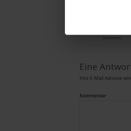
hallo, ich w
einer und be
oben aber au
nach oben st
Antworten
Eine Antwor
Ihre E-Mail Adresse wird
Kommentar