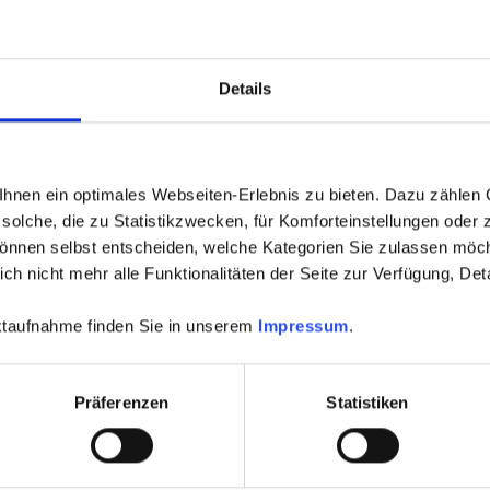
chiedlichen Ebenen kann die Tatsache sein, dass das Grunds
des Hauses unterkellert werden kann, die Oberkante des Kell
rundes entspricht.
Details
hnung über mehrere Ebenen, oder handelt es sich um ein Ei
nen nicht durch ganze Treppen, sondern durch etwa 5 Stufen
 man nicht klagen können.
nen ein optimales Webseiten-Erlebnis zu bieten. Dazu zählen C
solche, die zu Statistikzwecken, für Komforteinstellungen oder z
können selbst entscheiden, welche Kategorien Sie zulassen möch
h nicht mehr alle Funktionalitäten der Seite zur Verfügung, Deta
aktaufnahme finden Sie in unserem
Impressum
.
tar
Präferenzen
Statistiken