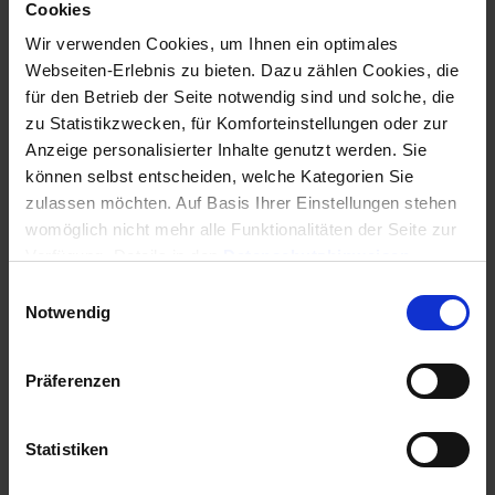
ausgelegt! Beispiel eines Bewohners:
Cookies
Wir verwenden Cookies, um Ihnen ein optimales
Webseiten-Erlebnis zu bieten. Dazu zählen Cookies, die
für den Betrieb der Seite notwendig sind und solche, die
zu Statistikzwecken, für Komforteinstellungen oder zur
Anzeige personalisierter Inhalte genutzt werden. Sie
können selbst entscheiden, welche Kategorien Sie
zulassen möchten. Auf Basis Ihrer Einstellungen stehen
womöglich nicht mehr alle Funktionalitäten der Seite zur
Verfügung, Details in den
Datenschutzhinweisen
.
Informationen für eine Kontaktaufnahme finden Sie in
Unterschied zwischen der SEPA-Basis-
Einwilligungsauswahl
unserem
Impressum
.
Notwendig
Lastschrift und der SEPA-Firmen-Lastschrift
Mit der SEPA-Basis-Lastschrift erlaubt der
Mieter/Eigentümer dem Verwalter, Geld von seinem
Präferenzen
Konto einzuziehen. Dieser Genehmigung bedarf
einer schriftlichen Form, damit Sie bei Rückfragen
Statistiken
von Banken ein gültiges Mandat vorweisen
können. Siehe dazu den Vordruck „SEPA-