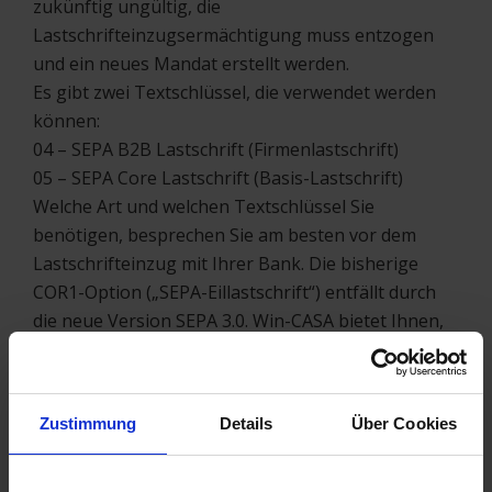
zukünftig ungültig, die
Lastschrifteinzugsermächtigung muss entzogen
und ein neues Mandat erstellt werden.
Es gibt zwei Textschlüssel, die verwendet werden
können:
04 – SEPA B2B Lastschrift (Firmenlastschrift)
05 – SEPA Core Lastschrift (Basis-Lastschrift)
Welche Art und welchen Textschlüssel Sie
benötigen, besprechen Sie am besten vor dem
Lastschrifteinzug mit Ihrer Bank. Die bisherige
COR1-Option („SEPA-Eillastschrift“) entfällt durch
die neue Version SEPA 3.0. Win-CASA bietet Ihnen,
wenn Sie die oben genannten Informationen
eingetragen haben, einen Vordruck an, den Ihre
Bewohner/Eigentümer unterschrieben an Sie
Zustimmung
Details
Über Cookies
zurück senden. Der Vordruck, den Ihnen Win-CASA
anbietet, ist für wiederkehrende Lastschriften