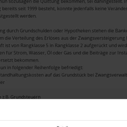
un sozusagen die Quittung bekommen, sei dahingestellt. In
 bereits seit 1999 besteht, konnte jedenfalls keine Verände
tgestellt werden.
rung durch Grundschulden oder Hypotheken stehen die Bank
 um die Verteilung des Erlöses aus der Zwangsversteigerung
 ist von Rangklasse 5 in Rangklasse 2 aufgerückt und wird
n für Strom, Wasser, Öl oder Gas und die Beiträge zur Ins
ersetzt bekommen.
un in folgender Reihenfolge befriedigt:
nstandhaltungskosten auf das Grundstück bei Zwangsverwal
ter
ie z.B. Grundsteuern
3 des Grundbuchs eingetragene Rechte, z.B. Grundschulden a
undbuch eingetragene Rechte
beträge