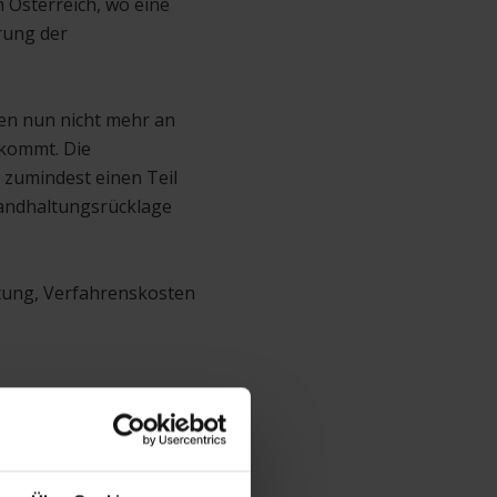
 Österreich, wo eine
rung der
en nun nicht mehr an
 kommt. Die
 zumindest einen Teil
tandhaltungsrücklage
tung, Verfahrenskosten
us der Finanzierung,