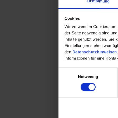
Zustimmung
Die Gemeinschaft kann 
vorausgegangenen Kale
Cookies
beträgt.
Der höchste mögliche B
Wir verwenden Cookies, um Ih
der Seite notwendig sind und 
danach noch offen geb
Inhalte genutzt werden. Sie 
bestehen, d.h. dieser i
Einstellungen stehen womöglic
Voraussetzungen
den
Datenschutzhinweisen
.
Wichtig ist allerdings,
Informationen für eine Kont
rechtzeitig bekannt g
Protokolle von Eigent
Einwilligungsauswahl
werden. Sollten bereit
Notwendig
übergeben werden.
Details
Weitere Details finden 