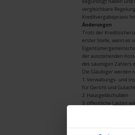
begünstigt haben und n
vergleichbare Regelung
Kreditvergabepraxis fes
Änderungen
Trotz der Kreditsiche
erster Stelle, wenn es
Eigentümergemeinschaft
der ausstehenden Koste
des säumigen Zahlers 
Die Gläubiger werden n
1. Verwaltungs- und I
für Gericht und Gutach
2. Hausgeldschulden
3. öffentliche Lasten w
4. in Abteilung 2 und 
Dauerwohnrechte usw.
5. andere, nicht im Gr
Mindest- und Höchst