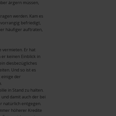
über ärgern müssen,
tragen werden. Kam es
orrangig befriedigt,
mer häufiger auftraten,
 vermieten. Er hat
er keinen Einblick in
 ein diesbezügliches
iten. Und so ist es
 einige der
.
ie in Stand zu halten.
s und damit auch der bei
r natürlich entgegen.
mmer höherer Kredite