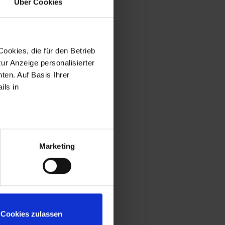
Über Cookies
den Jahres und der zwei
des Einheitswerts
äumigen Zahlers. Die
ookies, die für den Betrieb
ur Anzeige personalisierter
iben aber dennoch
ten. Auf Basis Ihrer
ils in
steigerung betreibt,
 Wirtschaftspläne oder
ervorgeht, vorgelegt
ch diese dem Gericht
Marketing
velle
.
Cookies zulassen