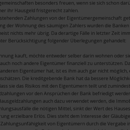
einschaften besonders freuen, wenn sie sich schon dar
mer ihr Hausgeld fristgerecht zahlen.
sstehenden Zahlungen von der Eigentümergemeinschaft ge
ng der Wohnung des säumigen Zahlers wurden die Banken v
eist nichts mehr übrig. Da derartige Fälle in letzter Zeit im
nter Berücksichtigung folgender Überlegungen gehandelt:
nung kauft, möchte entweder selber darin wohnen oder sie
t auch noch andere Eigentümer finanziell zu unterstützen. Da 
r anderen Eigentümer hat, ist es ihm auch gar nicht möglich,
zuschätzen. Die kreditgebende Bank hat da bessere Möglichke
 dass sie das Risikos mit den Eigentümern teilt und zumindest
zahlungen vor den Ansprüchen der Bank befriedigt werden
ausgeldzahlungen auch dazu verwendet werden, die Immobil
lungsausfälle die nötigen Mittel, sinkt der Wert des Hause
ung erzielbare Erlös. Dies steht dem Interesse der Gläubige
Zahlungsunfähigkeit von Eigentümern durch die Vergabe i