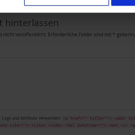
t hinterlassen
 nicht veröffentlicht. Erforderliche Felder sind mit * gekenn
Tags und Attribute verwenden:
<a href="" title=""> <abbr ti
ote cite=""> <cite> <code> <del datetime=""> <em> <i> <q