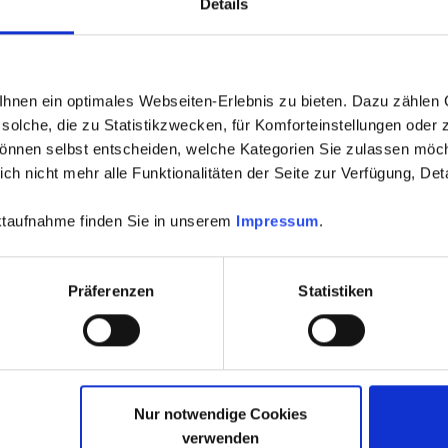
Details
alle seit mehr als 3 Monaten fälligen Zahlungen des laufen
nderjahre geltend machen, sofern die Summe mehr als 3% 
etrag liegt allerdings bei 5% des Werts der Wohnung des s
nen ein optimales Webseiten-Erlebnis zu bieten. Dazu zählen C
solche, die zu Statistikzwecken, für Komforteinstellungen oder z
liebenen Ansprüche der WEG gegen den Ex-Eigentümer ble
können selbst entscheiden, welche Kategorien Sie zulassen möch
st noch immer zur Zahlung verpflichtet.
h nicht mehr alle Funktionalitäten der Seite zur Verfügung, Deta
 dass die Ansprüche der WEG dem Gericht, das die Zwangsver
aktaufnahme finden Sie in unserem
Impressum
.
emacht werden. Als Dokumente müssen Jahresabrechnungen,
ümerversammlungen, aus denen die Zahlungsverpflichtung h
s Vollstreckungsbescheide oder Urteile vorliegen, müssen au
Präferenzen
Statistiken
Sie im
Gesetzestext und in der amtlichen Begründung der No
Nur notwendige Cookies
verwenden