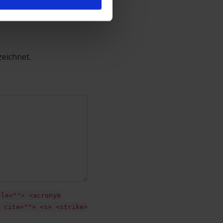
zeichnet.
tle=""> <acronym
 cite=""> <s> <strike>