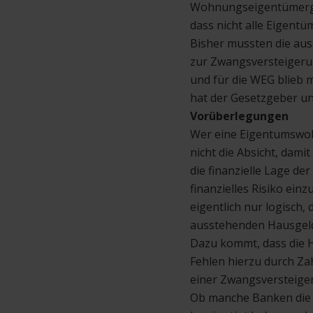
Wohnungseigentümergem
dass nicht alle Eigentü
Bisher mussten die au
zur Zwangsversteigeru
und für die WEG blieb m
hat der Gesetzgeber u
Vorüberlegungen
Wer eine Eigentumswoh
nicht die Absicht, dami
die finanzielle Lage de
finanzielles Risiko ein
eigentlich nur logisch,
ausstehenden Hausgeld
Dazu kommt, dass die H
Fehlen hierzu durch Zah
einer Zwangsversteiger
Ob manche Banken die 