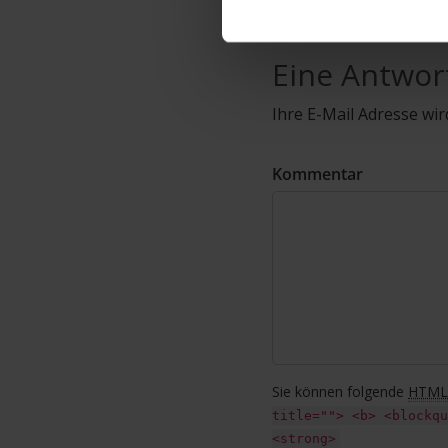
Eine Antwor
Ihre E-Mail Adresse wird
Kommentar
Sie können folgende
HTML
title=""> <b> <blockqu
<strong>