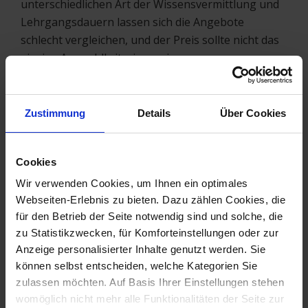
unterschiedlichen Art der Wissensvermittlung und
Lehrgangsdauern lassen sich die Angebote
schlecht vergleichen, und der Preis sollte nicht das
einzige Auswahlkriterium sein.
Abschluss
: Man hat ja oft den Eindruck, dass in
unserem Land Zeugnisse und Diplome mehr
zählen, als praktische Erfahrung. Wer sich nach
Zustimmung
Details
Über Cookies
Abschluss einer Aus- oder Weiterbildung mit dem
Zertifikat bewerben möchte, sollte sich ernsthaft
Cookies
über eine IHK-Prüfung Gedanken machen. Wer
bereits anderweitig bewiesen hat, dass er auch in
Wir verwenden Cookies, um Ihnen ein optimales
Prüfungssituationen bestehen kann und vorrangig
Webseiten-Erlebnis zu bieten. Dazu zählen Cookies, die
für den Betrieb der Seite notwendig sind und solche, die
an den Inhalten interesssiert ist, kann
zu Statistikzwecken, für Komforteinstellungen oder zur
möglicherweise auf eine Prüfung verzichten.
Anzeige personalisierter Inhalte genutzt werden. Sie
Schulabgänger, die sich ihren Berufsweg in der
können selbst entscheiden, welche Kategorien Sie
Immobilienverwaltung vorstellen können, sind
zulassen möchten. Auf Basis Ihrer Einstellungen stehen
sicher nicht die Haupt-Zielgruppe dieser
womöglich nicht mehr alle Funktionalitäten der Seite zur