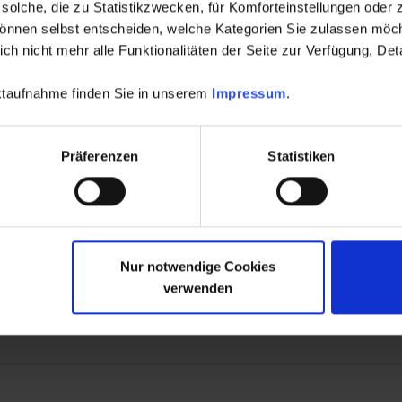
solche, die zu Statistikzwecken, für Komforteinstellungen oder z
n, dass über den Beschluss bis hin zur Aufnahme der Arbeit
können selbst entscheiden, welche Kategorien Sie zulassen möch
 einige Wochen verstreichen. In manchen Fällen kann es d
h nicht mehr alle Funktionalitäten der Seite zur Verfügung, Deta
ümerversammlung gleich einen dauerhaften neuen Verwalter
brigens den gleichen Anspruch auf Vergütung wie ein auf 
aktaufnahme finden Sie in unserem
Impressum
.
 bestellter Verwalter.
Präferenzen
Statistiken
t hinterlassen
Nur notwendige Cookies
verwenden
 nicht veröffentlicht. Erforderliche Felder sind mit * gekenn