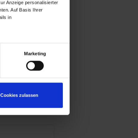
ur Anzeige personalisierter
 durch den
ten. Auf Basis Ihrer
aher sogar günstiger
ils in
 bestimmt.
üblichem Weg von der
Marketing
Cookies zulassen
zeichnet.