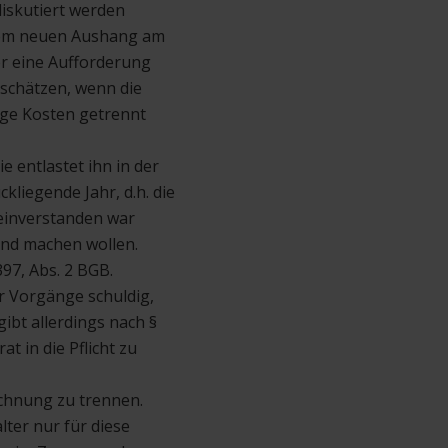
iskutiert werden
inem neuen Aushang am
er eine Aufforderung
 schätzen, wenn die
ige Kosten getrennt
 entlastet ihn in der
ckliegende Jahr, d.h. die
 einverstanden war
end machen wollen.
97, Abs. 2 BGB.
r Vorgänge schuldig,
ibt allerdings nach §
t in die Pflicht zu
echnung zu trennen.
ter nur für diese