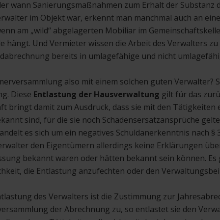
der wann Sanierungsmaßnahmen zum Erhalt der Substanz d
verwalter im Objekt war, erkennt man manchmal auch an e
enn am „wild“ abgelagerten Mobiliar im Gemeinschaftskell
le hängt. Und Vermieter wissen die Arbeit des Verwalters zu
ldabrechnung bereits in umlagefähige und nicht umlagefäh
erversammlung also mit einem solchen guten Verwalter? Sie
g. Diese
Entlastung der Hausverwaltung
gilt für das zurü
 bringt damit zum Ausdruck, dass sie mit den Tätigkeiten
kannt sind, für die sie noch Schadensersatzansprüche gelt
andelt es sich um ein negatives Schuldanerkenntnis nach § 3
Verwalter den Eigentümern allerdings keine Erklärungen übe
assung bekannt waren oder hätten bekannt sein können. Es g
keit, die Entlastung anzufechten oder den Verwaltungsbeira
tlastung des Verwalters ist die Zustimmung zur Jahresabr
ersammlung der Abrechnung zu, so entlastet sie den Verwal