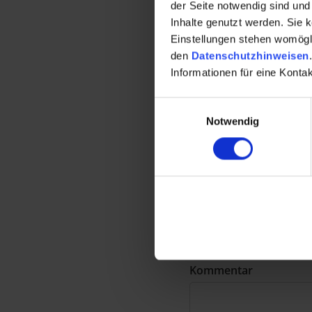
der Seite notwendig sind und 
auch zu berücksichtige
Inhalte genutzt werden. Sie 
Notverwalter zumindest
Einstellungen stehen womöglic
sein, wenn die Eigent
den
Datenschutzhinweisen
.
Der Notverwalter hat ü
Informationen für eine Kont
Eigentümergemeinschaft
Einwilligungsauswahl
Notwendig
Eine Antwor
Ihre E-Mail Adresse wird
Kommentar