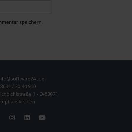
mmentar speichern.
info@software24.com
8031 / 30 44 910
ichbichlstraße 1 - D-83071
tephanskirchen