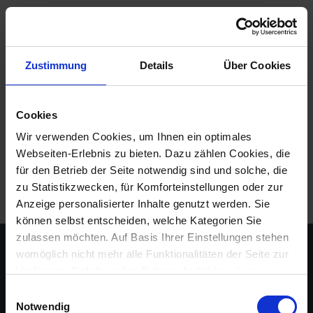
Mit Win-CASA 2020 und dem aktuellen Service-
Stand vom 17.02.2021 wurde die Nebenkosten-
Abrechnung für gewerbliche Mieter angepasst. Die
Zustimmung
Details
Über Cookies
Steuersenkung – allgemeine Informationen aus
Gründen der … wurde … die Mehrwertsteuer von
16% auf 19 Abrechnung für gewerbliche Mieter im
Cookies
Zeitraum der …
Mehr lesen
Wir verwenden Cookies, um Ihnen ein optimales
Tags:
16%
,
19%
,
Gewerbe
,
Nebenkostenabrechnung
,
Steuer
Webseiten-Erlebnis zu bieten. Dazu zählen Cookies, die
für den Betrieb der Seite notwendig sind und solche, die
zu Statistikzwecken, für Komforteinstellungen oder zur
Anzeige personalisierter Inhalte genutzt werden. Sie
können selbst entscheiden, welche Kategorien Sie
zulassen möchten. Auf Basis Ihrer Einstellungen stehen
womöglich nicht mehr alle Funktionalitäten der Seite zur
Verfügung, Details in den
Datenschutzhinweisen
.
Informationen für eine Kontaktaufnahme finden Sie in
Einwilligungsauswahl
unserem
Impressum
.
Notwendig