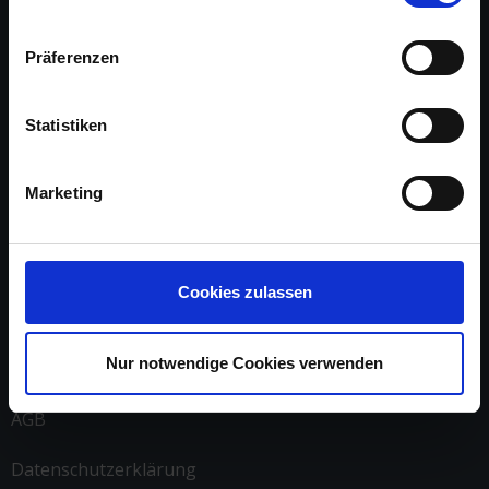
Präferenzen
Statistiken
Über uns
Marketing
Arbeite mit uns
Referenzen
Cookies zulassen
Impressum
Nur notwendige Cookies verwenden
Kontakt
AGB
Datenschutzerklärung