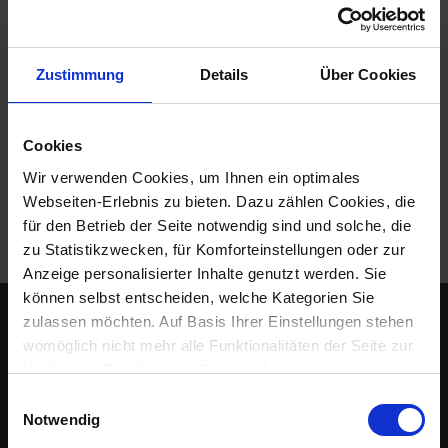
Sollte es notwendig sein, einen früheren Bewohner
oder einen Leerstand nachträglich einzufügen,
kann dies sehr einfach über die
Zustimmung
Details
Über Cookies
Nebenkostenabrechnung gelöst werden. Gehen Sie
hierzu wie folgt vor: …
Mehr lesen
Cookies
Tags:
Bewohner
,
Bewohnerstammdaten
,
Bewohnerwechsel
,
Wir verwenden Cookies, um Ihnen ein optimales
Leerstand
,
Wechsel
Webseiten-Erlebnis zu bieten. Dazu zählen Cookies, die
für den Betrieb der Seite notwendig sind und solche, die
zu Statistikzwecken, für Komforteinstellungen oder zur
Anzeige personalisierter Inhalte genutzt werden. Sie
können selbst entscheiden, welche Kategorien Sie
zulassen möchten. Auf Basis Ihrer Einstellungen stehen
womöglich nicht mehr alle Funktionalitäten der Seite zur
Verfügung, Details in den
Datenschutzhinweisen
.
Informationen für eine Kontaktaufnahme finden Sie in
Einwilligungsauswahl
unserem
Impressum
.
Notwendig