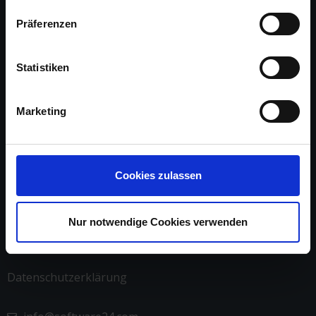
Präferenzen
Über uns
Statistiken
Arbeite mit uns
Marketing
Referenzen
Impressum
Cookies zulassen
Kontakt
Nur notwendige Cookies verwenden
AGB
Datenschutzerklärung