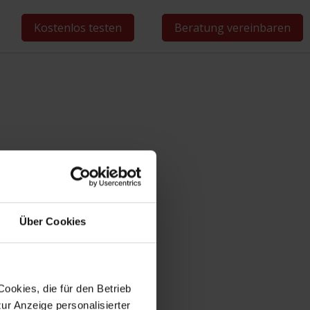
Kostenlos testen
Beratung vereinbaren
Win-CASA
Über Cookies
terprogrammen heraus
ookies, die für den Betrieb
CTI wird in den
ur Anzeige personalisierter