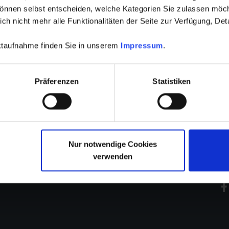
e sogenannte TAPI-Schnittstelle integriert. Jeder Herstelle
können selbst entscheiden, welche Kategorien Sie zulassen möch
(Telefon mit …
Mehr lesen
…
Mehr lesen
h nicht mehr alle Funktionalitäten der Seite zur Verfügung, Deta
aktaufnahme finden Sie in unserem
Impressum
.
Präferenzen
Statistiken
Kontakt
0
Nur notwendige Cookies
E
AGB
verwenden
S
Datenschutzerklärung