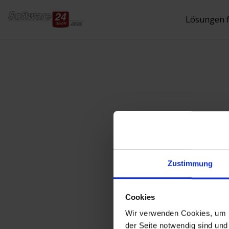
Inhalt
springen
Lösungen 
Verbesserte 
Zustimmung
Posted by
Gast Autor
on
04.0
Cookies
CTI steht für „Comput
Wir verwenden Cookies, um Ih
den automatischen Auf
der Seite notwendig sind und 