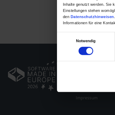
meisten Fällen über ein
Inhalte genutzt werden. Sie 
oder Systemtelefonen 
Einstellungen stehen womöglic
den
Datenschutzhinweisen
.
Tags:
CTI
,
TAPI 3.0
,
Win-CASA
Informationen für eine Kont
Einwilligungsauswahl
Notwendig
Über uns
Arbeite mit uns
Referenzen
Impressum