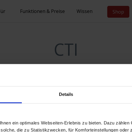
für
Funktionen & Preise
Wissen
Shop
CTI
CTI (Telefonie-Integration) in 
Details
7.2012
|
No Comments
er Telephony Integration“. Die CTI ermöglicht, aus Compu
nen ein optimales Webseiten-Erlebnis zu bieten. Dazu zählen C
bau, die Annahme und Beendigung von Telefongesprächen. 
solche, die zu Statistikzwecken, für Komforteinstellungen oder z