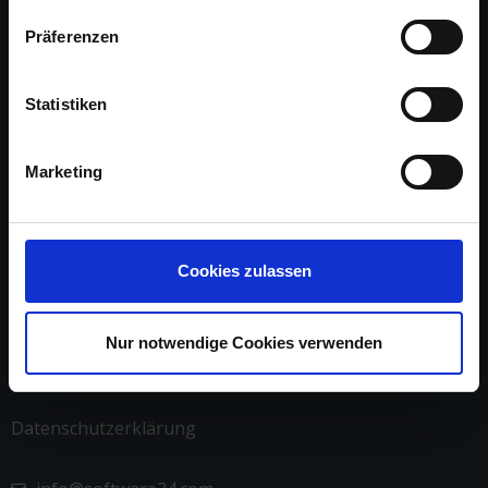
Präferenzen
Über uns
Statistiken
Arbeite mit uns
Marketing
Referenzen
Impressum
Cookies zulassen
Kontakt
Nur notwendige Cookies verwenden
AGB
Datenschutzerklärung