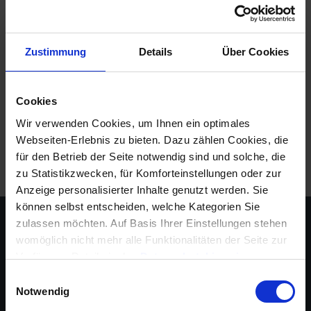
auch der genaue Zweck eines „Facility Managers“
bekannt? In der heutigen Zeit geht man vor
neuartigen meist englischen Berufsbezeichnungen
Zustimmung
Details
Über Cookies
scheinbar unter, viele dieser Berufsbezeichnungen
sind dabei einfach …
Mehr lesen
Cookies
Tags:
Facility Management
,
Facility Manager
,
Hausverwaltung
,
Wir verwenden Cookies, um Ihnen ein optimales
Hausverwaltung Software
Webseiten-Erlebnis zu bieten. Dazu zählen Cookies, die
für den Betrieb der Seite notwendig sind und solche, die
zu Statistikzwecken, für Komforteinstellungen oder zur
Anzeige personalisierter Inhalte genutzt werden. Sie
können selbst entscheiden, welche Kategorien Sie
zulassen möchten. Auf Basis Ihrer Einstellungen stehen
womöglich nicht mehr alle Funktionalitäten der Seite zur
Verfügung, Details in den
Datenschutzhinweisen
.
Informationen für eine Kontaktaufnahme finden Sie in
Einwilligungsauswahl
unserem
Impressum
.
Notwendig