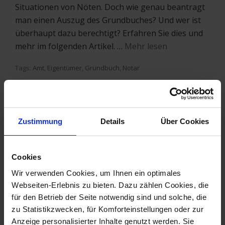
Situationen von Nöten. Doch wie genau beantragt
man einen Auszug des Grundbuches? Und wer ist
überhaupt dazu berechtigt? Erfahren Sie dies und
mehr im folgenden Artikel. …
Mehr lesen
Tags:
Amt
,
Eigentümer
,
Grundbuch
,
Notar
Zustimmung
Details
Über Cookies
Teilungserklärung – Eigentum
in einer WEG
Cookies
Posted by
software24
on
20.10.2022
|
2 Comments
Wir verwenden Cookies, um Ihnen ein optimales
In jeder Gemeinschaft ist es wichtig die
Webseiten-Erlebnis zu bieten. Dazu zählen Cookies, die
für den Betrieb der Seite notwendig sind und solche, die
Eigentumslage zu klären. So auch in einer WEG.
zu Statistikzwecken, für Komforteinstellungen oder zur
Dieser Artikel gibt Ihnen alle wichtigen
Anzeige personalisierter Inhalte genutzt werden. Sie
Informationen über die Teilungserklärung, deren