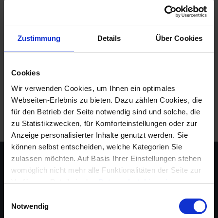
Arbeitsplatz keine Verbindung zu Ihrem Server
aufbauen kann. Eine Übersicht der häufigsten
Ursachen und deren Lösung finden Sie anbei: 1. Die
Zustimmung
Details
Über Cookies
IP-Adresse oder der angegebene Pfad zur
Datenbank wurden falsch hinterlegt. Hier reicht …
Mehr lesen
Cookies
Wir verwenden Cookies, um Ihnen ein optimales
Tags:
Arbeitsplatz
,
Netzwerk
,
Server
,
Verbindung
Webseiten-Erlebnis zu bieten. Dazu zählen Cookies, die
für den Betrieb der Seite notwendig sind und solche, die
zu Statistikzwecken, für Komforteinstellungen oder zur
Anzeige personalisierter Inhalte genutzt werden. Sie
können selbst entscheiden, welche Kategorien Sie
zulassen möchten. Auf Basis Ihrer Einstellungen stehen
womöglich nicht mehr alle Funktionalitäten der Seite zur
Verfügung, Details in den
Datenschutzhinweisen
.
Informationen für eine Kontaktaufnahme finden Sie in
Einwilligungsauswahl
unserem
Impressum
.
Notwendig