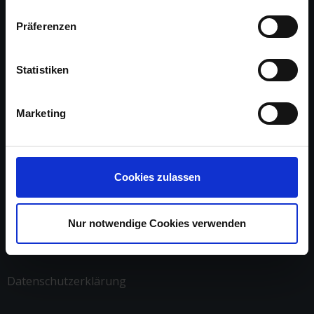
Präferenzen
Statistiken
Über uns
Arbeite mit uns
Marketing
Referenzen
Impressum
Cookies zulassen
Kontakt
Nur notwendige Cookies verwenden
AGB
Datenschutzerklärung