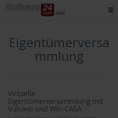
Inhalt
springen
Eigentümerversa
mmlung
Virtuelle
Eigentümerversammlung mit
Vulcavo und Win-CASA
Posted by
Chris Carranza
on
27.09.2023
|
No Comments