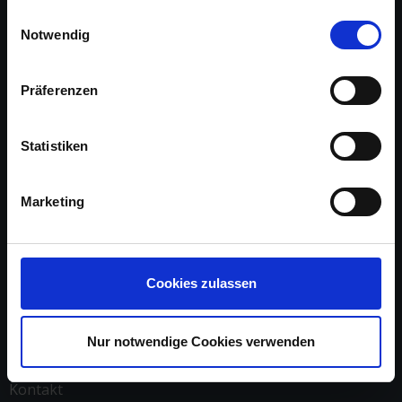
Informationen für eine Kontaktaufnahme finden Sie in
Einwilligungsauswahl
unserem
Impressum
.
Notwendig
Präferenzen
Statistiken
Marketing
Über uns
Arbeite mit uns
Cookies zulassen
Referenzen
Impressum
Nur notwendige Cookies verwenden
Kontakt