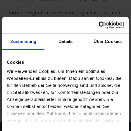
Virtuelle Eigentümerversammlung mit Vulcavo und
Win-CASA: Sonderangebot für Win-CASA-
Bestandskunden verfügbar! Seit Win-CASA 2022 ist
die Vulcavo-Schnittstelle gratis verfügbar. Win-
Zustimmung
Details
Über Cookies
CASA Bestandskunden bekommen
Sonderkonditionen bei Vulcavo. Interesse?
Schreiben Sie uns eine kurze Mail:
Cookies
info@software24.com Was ist Vulcavo? Seit der
Wir verwenden Cookies, um Ihnen ein optimales
WEMoG-Novelle 2020 können …
Mehr lesen
Webseiten-Erlebnis zu bieten. Dazu zählen Cookies, die
für den Betrieb der Seite notwendig sind und solche, die
Tags:
Eigentümer
,
Eigentümerversammlung
,
ETV
,
Versammlung
,
Vulcavo
,
Win-CASA
zu Statistikzwecken, für Komforteinstellungen oder zur
Anzeige personalisierter Inhalte genutzt werden. Sie
können selbst entscheiden, welche Kategorien Sie
zulassen möchten. Auf Basis Ihrer Einstellungen stehen
womöglich nicht mehr alle Funktionalitäten der Seite zur
Verfügung, Details in den
Datenschutzhinweisen
.