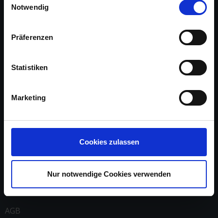
unserem
Impressum
.
Notwendig
Präferenzen
Statistiken
Über uns
Marketing
Arbeite mit uns
Referenzen
Cookies zulassen
Impressum
Nur notwendige Cookies verwenden
Kontakt
AGB