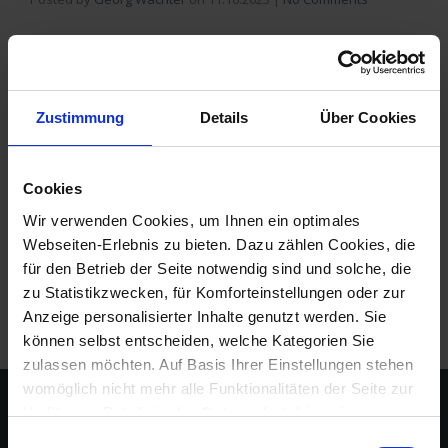
Bauen Sie Ihr Projekt auf einem starken
Fundament: Die genaue Mengenermittlung ist der
Schlüssel zur erfolgreichen Planung und
Zustimmung
Details
Über Cookies
Leistungsabrechnung im Baugewerbe. In diesem
Artikel erfahren Sie, wie moderne
Softwarelösungen die Mühe aus dem Prozess
Cookies
nehmen und wie wichtig präzise
Wir verwenden Cookies, um Ihnen ein optimales
Mengenberechnungen …
Mehr lesen
Webseiten-Erlebnis zu bieten. Dazu zählen Cookies, die
Tags:
Bauträger
,
Digitalisierung
,
Mengenermittlung
,
Software
für den Betrieb der Seite notwendig sind und solche, die
zu Statistikzwecken, für Komforteinstellungen oder zur
Anzeige personalisierter Inhalte genutzt werden. Sie
können selbst entscheiden, welche Kategorien Sie
zulassen möchten. Auf Basis Ihrer Einstellungen stehen
womöglich nicht mehr alle Funktionalitäten der Seite zur
Verfügung, Details in den
Datenschutzhinweisen
.
Informationen für eine Kontaktaufnahme finden Sie in
Einwilligungsauswahl