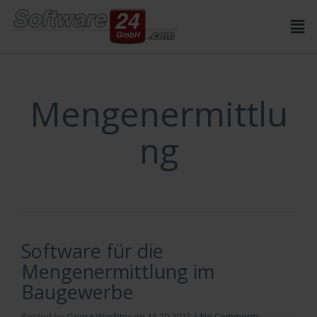
Inhalt
springen
Mengenermittlu
ng
Software für die
Mengenermittlung im
Baugewerbe
Posted by
Georg Wachter
on
11.10.2023
|
No Comments