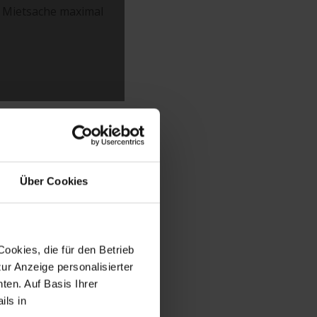
r Mietsache maximal
ür manche ist es
Über Cookies
 drei gleichen
ts eine Erleichterung
ookies, die für den Betrieb
 und Vermieter
ur Anzeige personalisierter
edit, der zu
ten. Auf Basis Ihrer
ils in