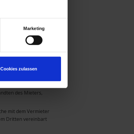
tion
Marketing
Cookies zulassen
n entweder in bar oder
andten des Mieters,
che mit dem Vermieter
dem Dritten vereinbart