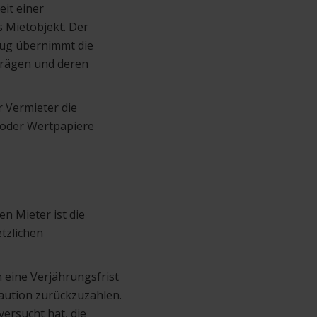
eit einer
s Mietobjekt. Der
zug übernimmt die
trägen und deren
 Vermieter die
 oder Wertpapiere
n Mieter ist die
tzlichen
 eine Verjährungsfrist
kaution zurückzuzahlen.
versucht hat, die