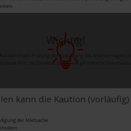
mmen.
Wichtig!
Kaution (nach Prüfung der Einhaltung des Mietvertrages) ist
tzliche Frist. Im Einzelfall kann eine gerichtliche Entscheidu
llen kann die Kaution (vorläufig
ädigung der Mietsache
chulden