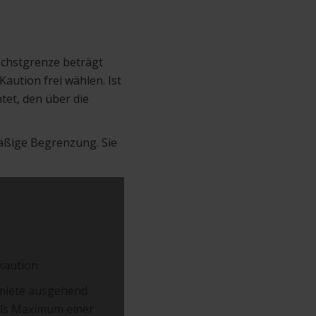
öchstgrenze beträgt
aution frei wählen. Ist
htet, den über die
mäßige Begrenzung. Sie
kaution
tmiete ausgehend
 als Maximum einer