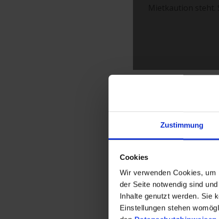
Mietkaution steht.
Finanzierun
Die Beträge fast aller K
sinnvoll, eine finanzie
Zustimmung
Zunächst ist es dem Mi
Monatsraten ab Beginn d
Cookies
darstellen.
Wir verwenden Cookies, um Ih
Es gibt jedoch auch an
der Seite notwendig sind und 
abgewickelt werden. Die
Inhalte genutzt werden. Sie 
unterschiedlichen Rate
Einstellungen stehen womöglic