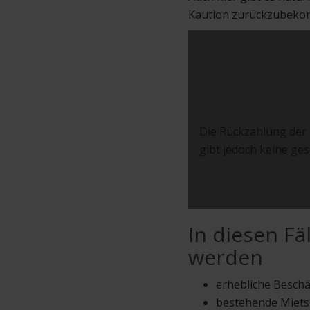
Kaution zurückzubeko
Die Rückzahlung der 
gibt jedoch keine gese
In diesen Fä
werden
erhebliche Besch
bestehende Miets