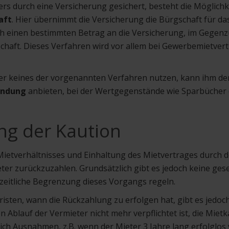
ters durch eine Versicherung gesichert, besteht die Möglichk
aft
. Hier übernimmt die Versicherung die Bürgschaft für da
lich einen bestimmten Betrag an die Versicherung, im Gegen
chaft. Dieses Verfahren wird vor allem bei Gewerbemietver
ter keines der vorgenannten Verfahren nutzen, kann ihm der
ändung
anbieten, bei der Wertgegenstände wie Sparbücher
ng der Kaution
etverhältnisses und Einhaltung des Mietvertrages durch de
ter zurückzuzahlen. Grundsätzlich gibt es jedoch keine gese
zeitliche Begrenzung dieses Vorgangs regeln.
isten, wann die Rückzahlung zu erfolgen hat, gibt es jedoch
n Ablauf der Vermieter nicht mehr verpflichtet ist, die Miet
lich Ausnahmen, z.B. wenn der Mieter 3 Jahre lang erfolglos 