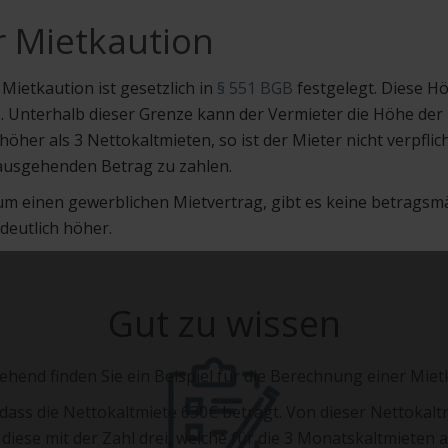
r Mietkaution
Mietkaution ist gesetzlich in
§ 551 BGB
festgelegt. Diese H
n
. Unterhalb dieser Grenze kann der Vermieter die Höhe der K
höher als 3 Nettokaltmieten, so ist der Mieter nicht verpflic
ausgehenden Betrag zu zahlen.
 um einen gewerblichen Mietvertrag, gibt es keine betrags
 deutlich höher.
Gut zu wissen
ehend finden Sie ein Beispiel für die Berechnung einer Miet
dass die Nettokaltmiete 630€ beträgt. Von dieser Nettokal
r diese mit der Zahl drei, welche für die 3 Monatskaltmieten