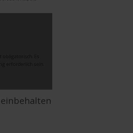
 obligatorisch. Es
ng erforderlich sein.
) einbehalten